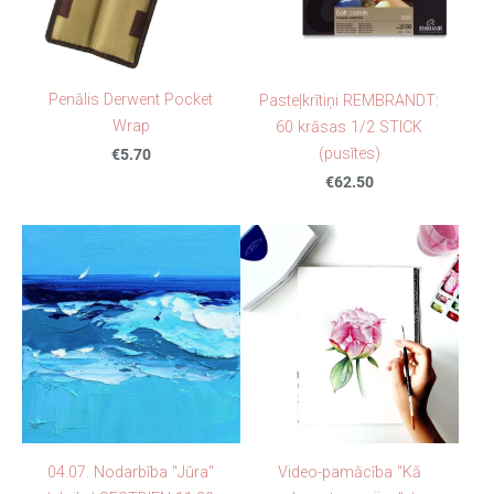
Penālis Derwent Pocket
Pasteļkrītiņi REMBRANDT:
Wrap
60 krāsas 1/2 STICK
(pusītes)
€5.70
€62.50
04.07. Nodarbība "Jūra"
Video-pamācība "Kā