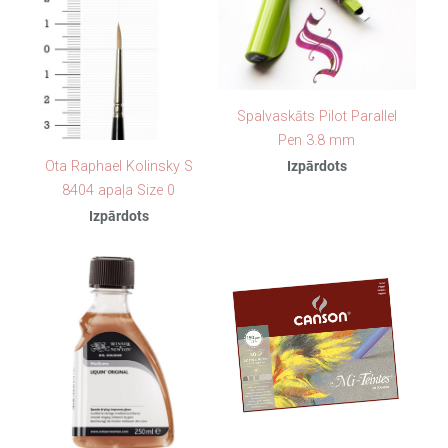
Spalvaskāts Pilot Parallel
Pen 3.8 mm
Ota Raphael Kolinsky S
Izpārdots
8404 apaļa Size 0
Izpārdots