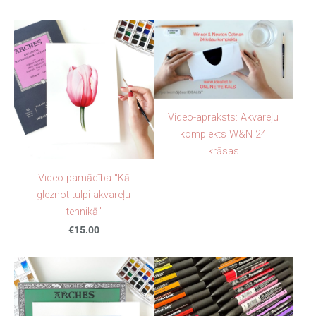
Video-apraksts: Akvareļu
komplekts W&N 24
krāsas
Video-pamācība "Kā
gleznot tulpi akvareļu
tehnikā"
€15.00