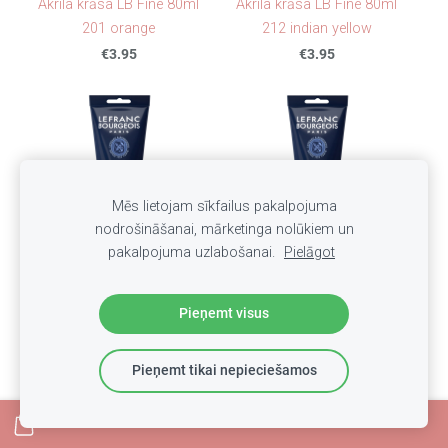
Akrila krāsa LB Fine 80ml
Akrila krāsa LB Fine 80ml
201 orange
212 indian yellow
€3.95
€3.95
Mēs lietojam sīkfailus pakalpojuma
nodrošināšanai, mārketinga nolūkiem un
pakalpojuma uzlabošanai.
Pielāgot
Akrila krāsa LB Fine 80ml
Akrila krāsa LB Fine 80ml
328 alizarine carmine
351 rose
Pieņemt visus
€3.95
€3.95
Pieņemt tikai nepieciešamos