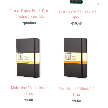
Sakura Pigma Brush Pen
Faber Castel PITT sepia 4
- 6 krāsu komplekts
gab.
Izpārdots
€10.40
Moleskine A6 blociņš /
Moleskine A6 blociņš /
rūtiņu
līniju
€9.50
€9.50