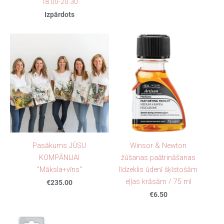
18.00-20.30
Izpārdots
Pasākums JŪSU
Winsor & Newton
KOMPĀNIJAI
žūšanas paātrināšanas
"Māksla+vīns"
līdzeklis ūdenī šķīstošām
eļļas krāsām / 75 ml
€235.00
€6.50