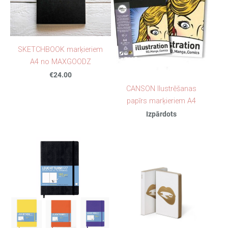
SKETCHBOOK marķieriem
A4 no MAXGOODZ
€24.00
CANSON Ilustrēšanas
papīrs marķieriem A4
Izpārdots