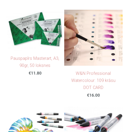
Pauspapīrs Masterart, A3,
90gr, 50 loksnes
€11.80
W&N Professional
Watercolour: 109 krāsu
DOT CARD
€16.00