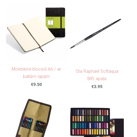
Moleskine blociņš A6 / ar
Ota Raphael Softaqua
baltām lapām
845 apaļa
€9.50
€3.95