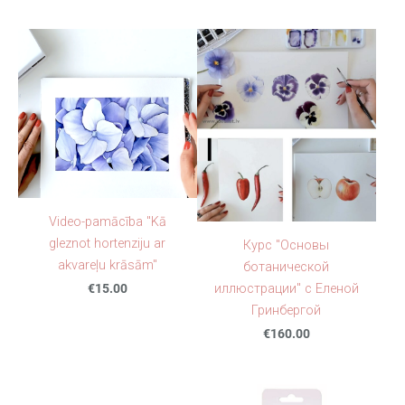
Video-pamācība "Kā
gleznot hortenziju ar
Курс "Основы
akvareļu krāsām"
ботанической
€15.00
иллюстрации" с Еленой
Гринбергой
€160.00