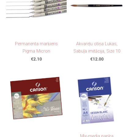
Permanenta marķieris
Akvareļu otiņa Lukas,
Pigma Micron
Sabuļa imitācija, Size 10
€2.10
€12.00
Mix-media papīra