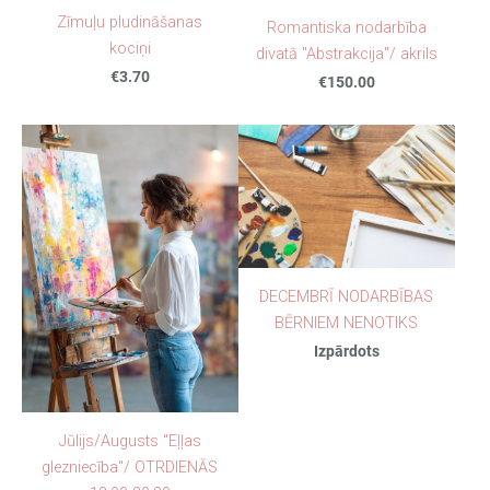
Zīmuļu pludināšanas
Romantiska nodarbība
kociņi
divatā "Abstrakcija"/ akrils
€3.70
€150.00
DECEMBRĪ NODARBĪBAS
BĒRNIEM NENOTIKS
Izpārdots
Jūlijs/Augusts "Eļļas
glezniecība"/ OTRDIENĀS