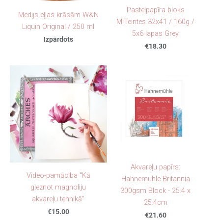
Pasteļpapīra bloks
Medijs eļļas krāsām W&N
MiTeintes 32x41 / 160g /
Liquin Original / 250 ml
5x6 lapas Grey
Izpārdots
€18.30
Akvareļu papīrs:
Video-pamācība "Kā
Hahnemuhle Britannia
gleznot magnoliju
300gsm Block - 25.4 x
akvareļu tehnikā"
25.4cm
€15.00
€21.60