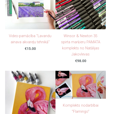
Video-pamācība "Lavandu
Winsor & Newton 35
ainava akvareļu tehnikā"
spirta marķieru PAMATA
komplekts no Natālijas
€15.00
Jakovlevas
€98.00
Komplekts nodarbībai
"Flamingo"