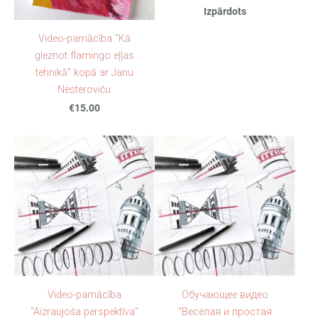
Izpārdots
Video-pamācība "Kā
gleznot flamingo eļļas
tehnikā" kopā ar Janu
Nesteroviču
€15.00
Video-pamācība
Обучающее видео
"Aizraujoša perspektīva"
"Веселая и простая