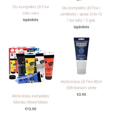
Otu komplekts LB Fine
Otu komplekts LB Fine /
cūku saru
sintētiskā / apaļa 2+6+10
Izpārdots
/ īss kāts / 3 gab.
Izpārdots
Akrila krāsa LB Fine 80ml
008 titanium white
€3.95
Akrila krāsu komplekts
Marabu Mixed Media
€12.00