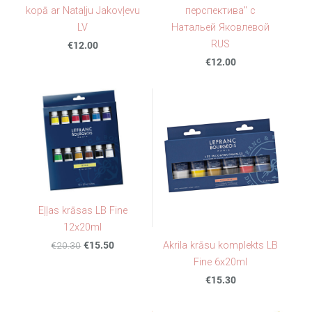
kopā ar Nataļju Jakovļevu
перспектива" с
LV
Натальей Яковлевой
RUS
€12.00
€12.00
Eļļas krāsas LB Fine
12x20ml
€20.30
€15.50
Akrila krāsu komplekts LB
Fine 6x20ml
€15.30