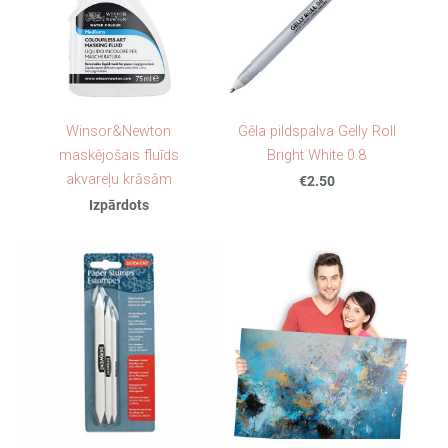
Winsor&Newton
Gēla pildspalva Gelly Roll
maskējošais fluīds
Bright White 0.8
akvareļu krāsām
€2.50
Izpārdots