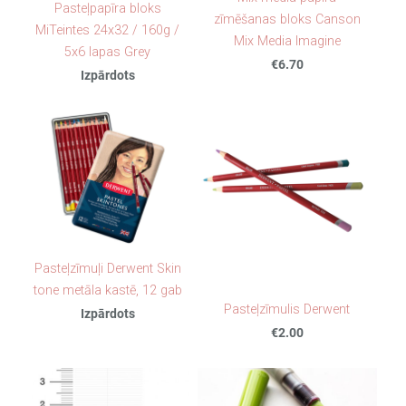
Pasteļpapīra bloks
zīmēšanas bloks Canson
MiTeintes 24x32 / 160g /
Mix Media Imagine
5x6 lapas Grey
€6.70
Izpārdots
Pasteļzīmuļi Derwent Skin
tone metāla kastē, 12 gab
Pasteļzīmulis Derwent
Izpārdots
€2.00