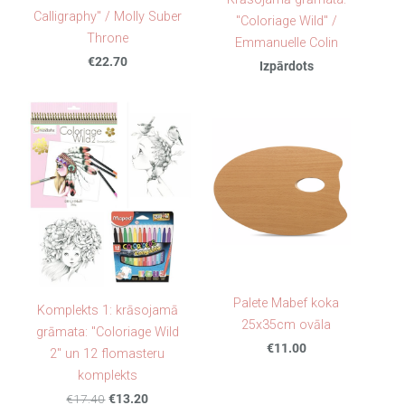
Calligraphy" / Molly Suber
"Coloriage Wild" /
Throne
Emmanuelle Colin
€22.70
Izpārdots
Palete Mabef koka
Komplekts 1: krāsojamā
25x35cm ovāla
grāmata: "Coloriage Wild
€11.00
2" un 12 flomasteru
komplekts
€17.40
€13.20