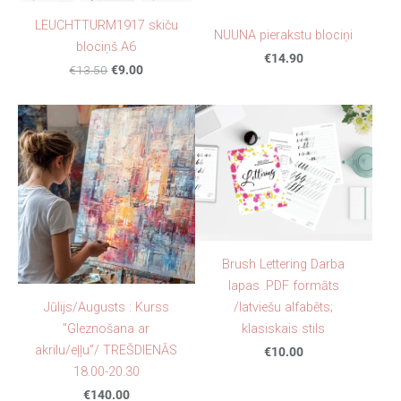
LEUCHTTURM1917 skiču
NUUNA pierakstu blociņi
blociņš A6
€14.90
€13.50
€9.00
Brush Lettering Darba
lapas .PDF formāts
Jūlijs/Augusts : Kurss
/latviešu alfabēts;
"Gleznošana ar
klasiskais stils
akrilu/eļļu"/ TREŠDIENĀS
€10.00
18.00-20.30
€140.00