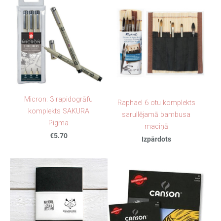
Micron: 3 rapidogrāfu
Raphael 6 otu komplekts
komplekts SAKURA
sarullējamā bambusa
Pigma
maciņā
€5.70
Izpārdots