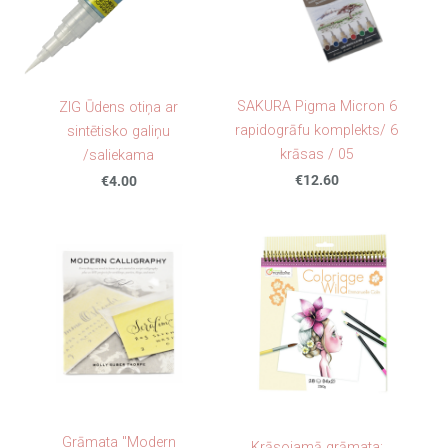
SAKURA Pigma Micron 6
ZIG Ūdens otiņa ar
rapidogrāfu komplekts/ 6
sintētisko galiņu
krāsas / 05
/saliekama
€12.60
€4.00
Grāmata "Modern
Krāsojamā grāmata: