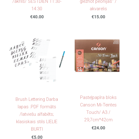
/akrils/ SESTDIEN 11:30-
gleznot peonijas" /
14:30
akvarelis
€40.00
€15.00
Pasteļpapīra bloks
Brush Lettering Darba
Canson Mi-Teintes
lapas .PDF formāts
Touch/ A3 /
/latviešu alfabēts;
29,7cm*42cm
klasiskais stils LIELIE
€24.00
BURTI
€5.00