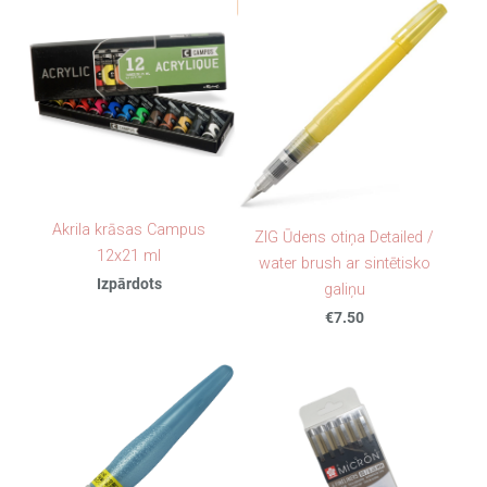
Akrila krāsas Campus
ZIG Ūdens otiņa Detailed /
12x21 ml
water brush ar sintētisko
Izpārdots
galiņu
€7.50