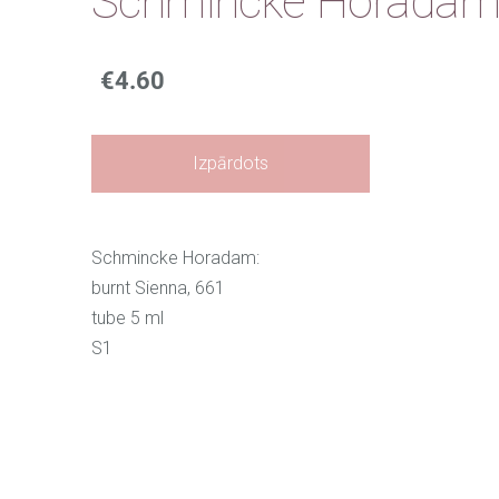
Schmincke Horadam:
€4.60
Izpārdots
Schmincke Horadam:
burnt Sienna, 661
tube 5 ml
S1