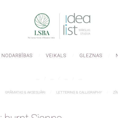
NODARBĪBAS
VEIKALS
GLEZNAS
...
...
...
...
GRĀMATAS & AKSESUĀRI
LETTERING & CALLIGRAPHY
ZĪ