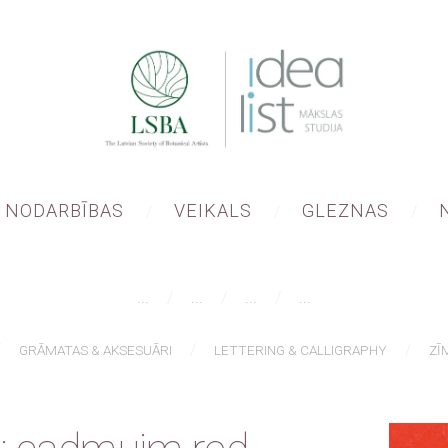
NODARBĪBAS
VEIKALS
GLEZNAS
...
...
...
...
GRĀMATAS & AKSESUĀRI
LETTERING & CALLIGRAPHY
ZĪ