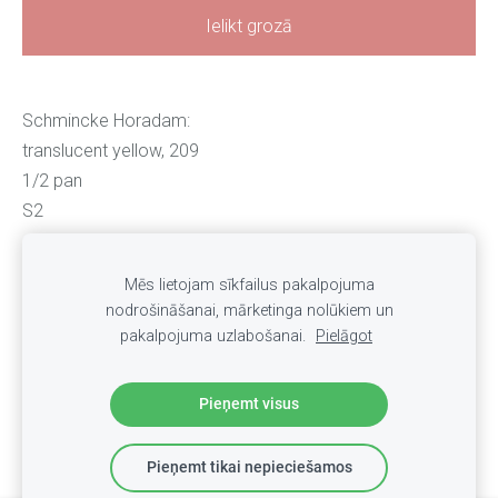
Ielikt grozā
Schmincke Horadam:
translucent yellow, 209
1/2 pan
S2
Mēs lietojam sīkfailus pakalpojuma
Sīkdatnes
nodrošināšanai, mārketinga nolūkiem un
pakalpojuma uzlabošanai.
Pielāgot
Pieņemt visus
Pieņemt tikai nepieciešamos