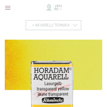
... > AKVAREĻU TEHNIKA