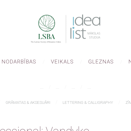
NODARBĪBAS
VEIKALS
GLEZNAS
...
...
...
...
GRĀMATAS & AKSESUĀRI
LETTERING & CALLIGRAPHY
ZĪ