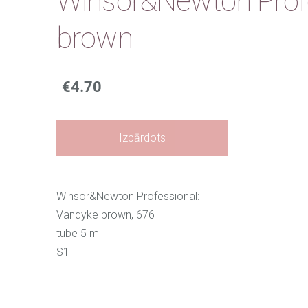
Winsor&Newton Profe
brown
€4.70
Izpārdots
Winsor&Newton Professional:
Vandyke brown, 676
tube 5 ml
S1