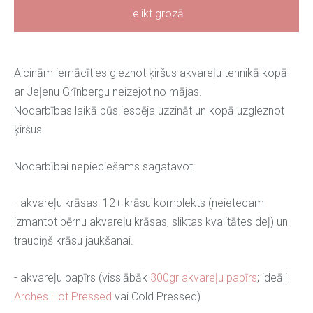
Ielikt grozā
Aicinām iemācīties gleznot ķiršus akvareļu tehnikā kopā
ar Jeļenu Grīnbergu neizejot no mājas.
Nodarbības laikā būs iespēja uzzināt un kopā uzgleznot
ķiršus.
Nodarbībai nepieciešams sagatavot:
- akvareļu krāsas: 12+ krāsu komplekts (neietecam
izmantot bērnu akvareļu krāsas, sliktas kvalitātes deļ) un
trauciņš krāsu jaukšanai.
- akvareļu papīrs (visslābāk
300gr akvareļu papīrs
; ideāli
Arches Hot Pressed
vai Cold Pressed)